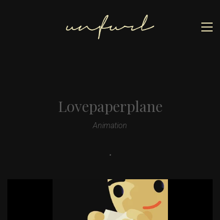
Lovepaperplane
Animation
•