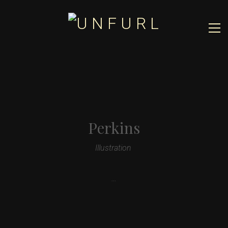
Perkins
Illustration
…